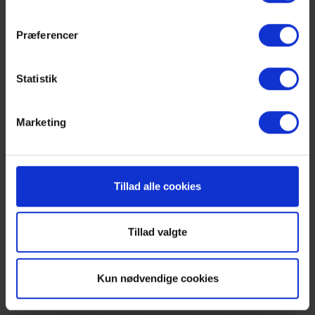
Calundan, Flemming Grey.
Præferencer
1977 - 1.DIV TRÆNINGSLEJR
Statistik
Marketing
Tillad alle cookies
Tillad valgte
Kun nødvendige cookies
BV
: Træner Kaarlo Niilonen, Helge Flou Jensen, Leif
Simonsen, Jens Jørgen Calundan, Pauli Jørgensen,