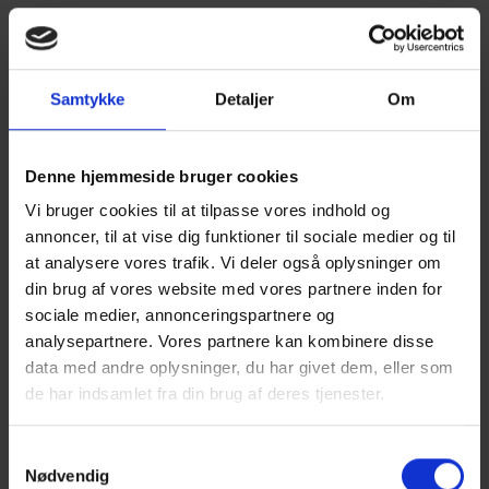
Samtykke
Detaljer
Om
Denne hjemmeside bruger cookies
Vi bruger cookies til at tilpasse vores indhold og
annoncer, til at vise dig funktioner til sociale medier og til
at analysere vores trafik. Vi deler også oplysninger om
Modtagelse på Frederikshavn Stadion efter
din brug af vores website med vores partnere inden for
oprykningskamp i Horsens 1976
sociale medier, annonceringspartnere og
analysepartnere. Vores partnere kan kombinere disse
FV:
John Thomsen, Tage Sønderby, Preben
data med andre oplysninger, du har givet dem, eller som
Sørensen, Per Thomsen, Jens Mathiasen, Pauli
de har indsamlet fra din brug af deres tjenester.
Jørgensen, Kurt Pihlmann, Frank Nielsen, Kim
Simmelsgård, Søren Ole Knudsen, Jørgen
Samtykkevalg
Steffensen, Ruben Christiansen, Jens Jørgen
Nødvendig