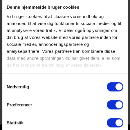
Denne hjemmeside bruger cookies
Vi bruger cookies til at tilpasse vores indhold og
annoncer, til at vise dig funktioner til sociale medier og til
at analysere vores trafik. Vi deler også oplysninger om
din brug af vores website med vores partnere inden for
sociale medier, annonceringspartnere og
analysepartnere. Vores partnere kan kombinere disse
data med andre oplysninger, du har givet dem, eller som
de har indsamlet fra din brug af deres tjenester.
FFI Fodbold er også godkendt i 2024
Samtykkevalg
Nødvendig
Læs mere her
Præferencer
Statistik