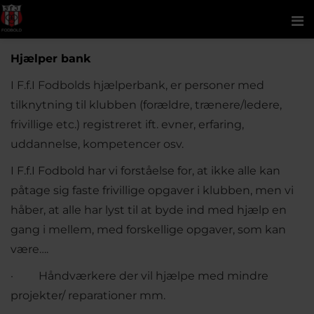
Me
Hjælper bank
I F.f.I Fodbolds hjælperbank, er personer med
tilknytning til klubben (forældre, trænere/ledere,
frivillige etc.) registreret ift. evner, erfaring,
uddannelse, kompetencer osv.
I F.f.I Fodbold har vi forståelse for, at ikke alle kan
påtage sig faste frivillige opgaver i klubben, men vi
håber, at alle har lyst til at byde ind med hjælp en
gang i mellem, med forskellige opgaver, som kan
være….
· Håndværkere der vil hjælpe med mindre
projekter/ reparationer mm.