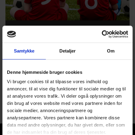
Samtykke
Detaljer
Om
FFI Fodbold er også godkendt i 2024
Læs mere her
Denne hjemmeside bruger cookies
Vi bruger cookies til at tilpasse vores indhold og
annoncer, til at vise dig funktioner til sociale medier og til
at analysere vores trafik. Vi deler også oplysninger om
FFI Fodbold
din brug af vores website med vores partnere inden for
sociale medier, annonceringspartnere og
analysepartnere. Vores partnere kan kombinere disse
data med andre oplysninger, du har givet dem, eller som
de har indsamlet fra din brug af deres tjenester.