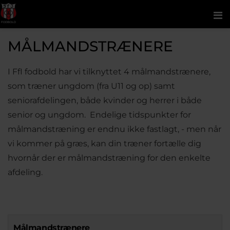
Me
MÅLMANDSTRÆNERE
I FfI fodbold har vi tilknyttet 4 målmandstrænere,
som træner ungdom (fra U11 og op) samt
seniorafdelingen, både kvinder og herrer i både
senior og ungdom. Endelige tidspunkter for
målmandstræning er endnu ikke fastlagt, - men når
vi kommer på græs, kan din træner fortælle dig
hvornår der er målmandstræning for den enkelte
afdeling.
Målmandstrænere