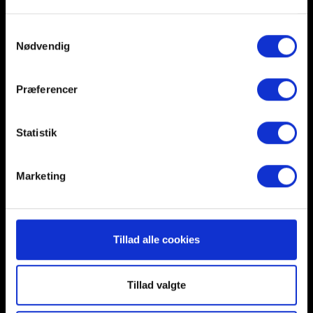
Samtykkevalg
Nødvendig
Præferencer
Statistik
FREDERIKSHAVN F.I - BYENS KLUB
Marketing
F.f.I Fodbold er i daglig tale vores navn. Klubben har
ca. 700 medlemmer hvoraf de 560 er aktive. Vi har
hold i alle aldre fra U-4 til senior, både piger og
Tillad alle cookies
drenge, Special Olympics, Veteraner, Grand Old
Boys, 60+ herrer.
Tillad valgte