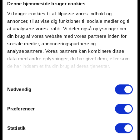
Denne hjemmeside bruger cookies
Vi bruger cookies til at tilpasse vores indhold og
annoncer, til at vise dig funktioner til sociale medier og til
at analysere vores trafik. Vi deler også oplysninger om
din brug af vores website med vores partnere inden for
sociale medier, annonceringspartnere og
analysepartnere. Vores partnere kan kombinere disse
data med andre oplysninger, du har givet dem, eller som
de har indsamlet fra din brug af deres tjenester.
FREDERIKSHAVN F.I - BYENS KLUB
Samtykkevalg
F.f.I Fodbold er i daglig tale vores navn. Klubben har
Nødvendig
ca. 700 medlemmer hvoraf de 560 er aktive. Vi har
hold i alle aldre fra U-4 til senior, både piger og
Præferencer
drenge, Special Olympics, Veteraner, Grand Old
Boys, 60+ herrer.
Statistik